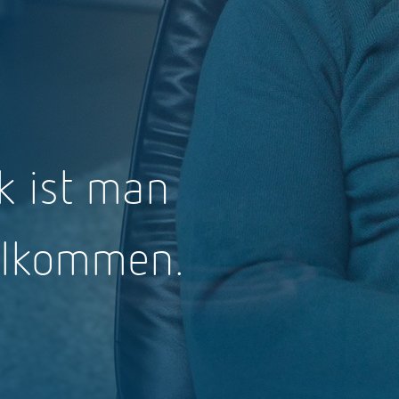
 ist man
illkommen.
Freigeben