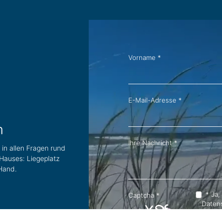
Vorname
*
E-Mail-Adresse
*
n
Ihre Nachricht
*
in allen Fragen rund
auses: Liegeplatz
 Hand.
*
Ja, 
Captcha
*
Daten
akzept